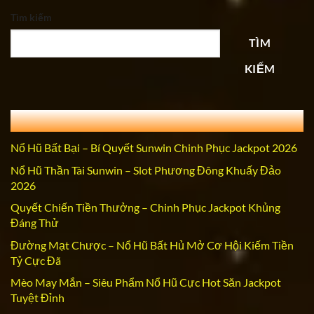
Tìm kiếm
TÌM
KIẾM
Recent Posts
Nổ Hũ Bất Bại – Bí Quyết Sunwin Chinh Phục Jackpot 2026
Nổ Hũ Thần Tài Sunwin – Slot Phương Đông Khuấy Đảo
2026
Quyết Chiến Tiền Thưởng – Chinh Phục Jackpot Khủng
Đáng Thử
Đường Mạt Chược – Nổ Hũ Bất Hủ Mở Cơ Hội Kiếm Tiền
Tỷ Cực Đã
Mèo May Mắn – Siêu Phẩm Nổ Hũ Cực Hot Săn Jackpot
Tuyệt Đỉnh