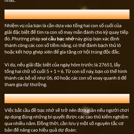
Soi cầu bạc nhớ hay từ kết quả giải đặc biệt
Nhiệm vụ của bạn là cần dựa vào tổng hai con số cuối của
giải đặc biệt để tìm ra con số may mắn đánh cho kỳ quay tiếp
đó. Phương pháp
soi cầu bạc nhớ
này giúp bạn xác định
thành công các con số tiềm năng, có thể đánh bạch thủ lô
hoặc kết hợp ghép xiên để gia tăng cơ hội trúng độc đắc.
Ví dụ, nếu giải đặc biệt của ngày hôm trước là 27651, lấy
tổng hai chữ số cuối 5 + 1 = 6. Từ con số này, bạn có thể hình
thành các bộ số như 06, 60 hoặc các con số xoay quanh 6 để
tham gia dự thưởng.
Mẹo soi cầu bạc nhớ từ chuyên gia
Việc bắt cầu đề bạc nhớ sẽ trở nên đơn giản nếu người chơi
áp dụng đúng những bí quyết được các cao thủ kiểm nghiệm
qua nhiều năm. Đồng thời, cần lưu ý một số nguyên tắc cơ
bản để nâng cao hiệu quả dự đoán: