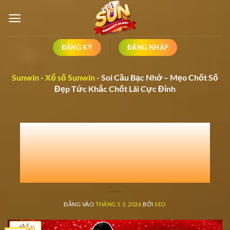
Bỏ
qua
nội
dung
ĐĂNG KÝ
ĐĂNG NHẬP
Sunwin
-
Xổ số Sunwin
-
Soi Cầu Bạc Nhớ – Mẹo Chốt Số
Đẹp Tức Khắc Chốt Lãi Cực Đỉnh
Soi Cầu Bạc Nhớ – Mẹo
Chốt Số Đẹp Tức Khắc
Chốt Lãi Cực Đỉnh
ĐĂNG VÀO
THÁNG 5 3, 2026
BỞI
SEO