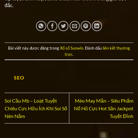
đắc.
Bài viết này được đăng trong
Xổ số Sunwin
. Đánh dấu
liên kết thường
trực
.
SEO
Soi Cầu Mb – Loạt Tuyệt
Mèo May Mắn – Siêu Phẩm
Chiêu Cực Hữu Ích Khi Soi Số
Nổ Hũ Cực Hot Săn Jackpot
Nên Nắm
Tuyệt Đỉnh