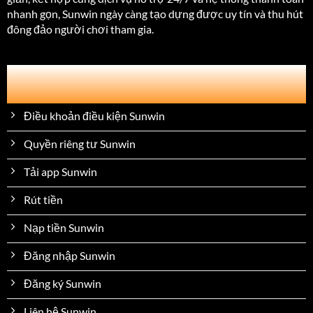
nhanh gọn, Sunwin ngày càng tạo dựng được uy tín và thu hút
đông đảo người chơi tham gia.
VỀ CHÚNG TÔI
Điều khoản điều kiện Sunwin
Quyền riêng tư Sunwin
Tải app Sunwin
Rút tiền
Nạp tiền Sunwin
Đăng nhập Sunwin
Đăng ký Sunwin
Liên hệ Sunwin