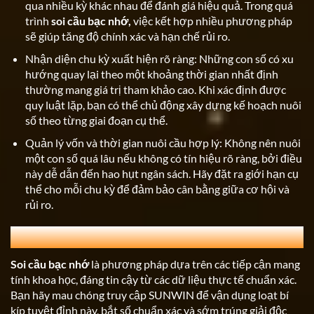
qua nhiều kỳ khác nhau để đánh giá hiệu quả. Trong quá
trình
soi cầu bạc nhớ,
việc kết hợp nhiều phương pháp
sẽ giúp tăng độ chính xác và hạn chế rủi ro.
Nhận diện chu kỳ xuất hiện rõ ràng: Những con số có xu
hướng quay lại theo một khoảng thời gian nhất định
thường mang giá trị tham khảo cao. Khi xác định được
quy luật lặp, bạn có thể chủ động xây dựng kế hoạch nuôi
số theo từng giai đoạn cụ thể.
Quản lý vốn và thời gian nuôi cầu hợp lý: Không nên nuôi
một con số quá lâu nếu không có tín hiệu rõ ràng, bởi điều
này dễ dẫn đến hao hụt ngân sách. Hãy đặt ra giới hạn cụ
thể cho mỗi chu kỳ để đảm bảo cân bằng giữa cơ hội và
rủi ro.
Lời kết
Soi cầu bạc nhớ
là phương pháp dựa trên các tiếp cận mang
tính khoa học, đáng tin cậy từ các dữ liệu thực tế chuẩn xác.
Bạn hãy mau chóng truy cập SUNWIN để vận dụng loạt bí
kíp tuyệt đỉnh này, bắt số chuẩn xác và sớm trúng giải độc