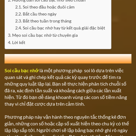
Soi theo đầu hoặc đuôi câm
Bắt cầu theo ngày
Bắt theo tuần trong tháng
Soi cầu bạc nhớ hay từ kết quả giải đặc biệt
Mẹo soi cầu bạc nhớ từ chuyên gia
Lời kết
Tìm hiểu chung về soi cầu bạc nhớ
Soi cầu bạc nhớ
là một phương pháp soi lô dựa trên việc
quan sát và ghi chép kết quả các kỳ quay trước để tìm ra
những quy luật lặp lại. Bạn sẽ thực hiện phân tích chuỗi số
đã ra, xác định tần suất và khoảng cách giữa các lần xuất
hiện. Từ đó bạn dễ dàng khoanh vùng các con số tiềm năng
thay vì chỉ đặt cược dựa trên cảm tính.
Phương pháp này vận hành theo nguyên tắc thống kê đơn
giản, những con số hoặc cặp số xuất hiện theo chu kỳ có thể
lặp lặp sắp tới. Người chơi sẽ lập bảng bạc nhớ ghi rõ ngày