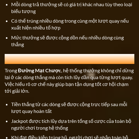
Mỗi dòng trả thưởng sẽ có giá trị khác nhau tùy theo loại
biểu tượng
Có thể trúng nhiều dòng trong cùng một lượt quay nếu
xuất hiện nhiều tổ hợp
Mức thưởng sẽ được cộng dồn nếu nhiều dòng cùng
thắng
Nhận thưởng chuẩn và tích lũy Jackpot
Trong
Đường Mạt Chược
, hệ thống thưởng không chỉ dừng
lại ở các dòng thắng mà còn tích lũy dần qua từng lượt quay.
Việc hiểu rõ cơ chế này giúp bạn tận dụng tốt cơ hội chạm
tới giải lớn.
Tiền thắng từ các dòng sẽ được cộng trực tiếp sau mỗi
lượt quay hoàn tất
Jackpot được tích lũy dựa trên tổng số cược của toàn bộ
người chơi trong hệ thống
Khi đạt điều kiện trúng hũ, người chơi sẽ nhận toàn bộ