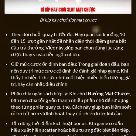
Bí kíp hay chơi slot mạt chược
Theo dõi chuỗi quay trước đó: Hãy quan sát khoảng 10
đến 15 lượt gần nhất để nhận diện thời điểm game bắt
đầu trả thưởng. Việc này giúp bạn chọn đúng lúc tăng
cược thay vì vào tiền ngẫu nhiên.
Giữ mức cược ổn định ban đầu: Trong giai đoạn đầu, bạn
nên duy trì mức cược cố định để đánh giá nhịp game. Khi
thấy tín hiệu tích cực như xuất hiện nhiều biểu tượng giá
trị, hãy cân nhắc điều chỉnh.
Phân chia ngân sách hợp lý: Khi chơi
Đường Mạt Chược
,
bạn nên chia tổng vốn thành nhiều phần nhỏ để sử dụng
theo từng phiên quay cụ thể. Cách này giúp bạn kiểm soát
rủi ro tốt hơn và linh hoạt thay đổi chiến lược khi cần.
Tận dụng thời điểm kích hoạt bonus: Khi game có dấu
hiệu xuất hiện scatter hoặc biểu tượng đặc biệt liên tiếp,