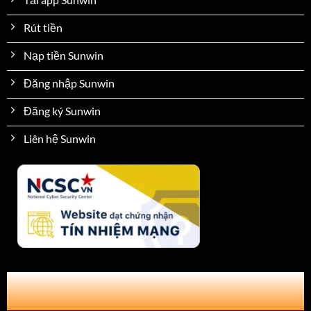
Rút tiền
Nạp tiền Sunwin
Đăng nhập Sunwin
Đăng ký Sunwin
Liên hệ Sunwin
SẢN PHẨM