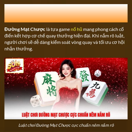
Luật chơi game Đường Mạt Chược
tường tận cực nắm
Đường Mạt Chược
là tựa game
nổ hũ
mang phong cách cổ
điển kết hợp cơ chế quay thưởng hiện đại. Khi nắm rõ luật,
người chơi sẽ dễ dàng kiểm soát vòng quay và tối ưu cơ hội
nhận thưởng.
Luật chơi Đường Mạt Chược cực chuẩn nêm nắm rõ