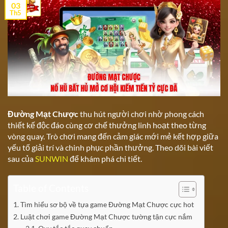
03
Th5
Đường Mạt Chược
thu hút người chơi nhờ phong cách
thiết kế độc đáo cùng cơ chế thưởng linh hoạt theo từng
vòng quay. Trò chơi mang đến cảm giác mới mẻ kết hợp giữa
yếu tố giải trí và chinh phục phần thưởng. Theo dõi bài viết
sau của
SUNWIN
để khám phá chi tiết.
Table of Contents
Tìm hiểu sơ bộ về tựa game Đường Mạt Chược cực hot
Luật chơi game Đường Mạt Chược tường tận cực nắm