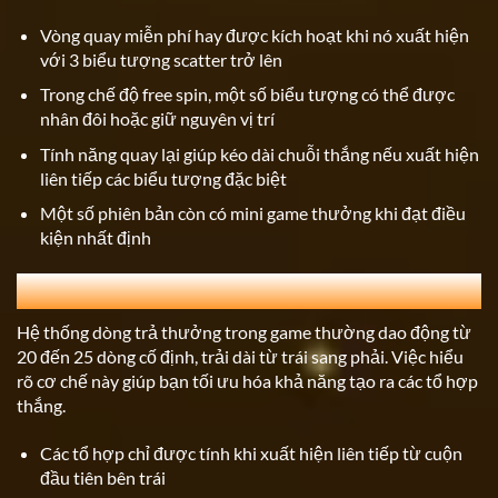
Vòng quay miễn phí hay được kích hoạt khi nó xuất hiện
với 3 biểu tượng scatter trở lên
Trong chế độ free spin, một số biểu tượng có thể được
nhân đôi hoặc giữ nguyên vị trí
Tính năng quay lại giúp kéo dài chuỗi thắng nếu xuất hiện
liên tiếp các biểu tượng đặc biệt
Một số phiên bản còn có mini game thưởng khi đạt điều
kiện nhất định
Dòng trả thưởng
Hệ thống dòng trả thưởng trong game thường dao động từ
20 đến 25 dòng cố định, trải dài từ trái sang phải. Việc hiểu
rõ cơ chế này giúp bạn tối ưu hóa khả năng tạo ra các tổ hợp
thắng.
Các tổ hợp chỉ được tính khi xuất hiện liên tiếp từ cuộn
đầu tiên bên trái