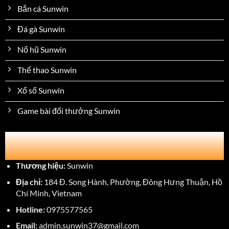
Bắn cá Sunwin
Đá gà Sunwin
Nổ hũ Sunwin
Thể thao Sunwin
Xổ số Sunwin
Game bài đổi thưởng Sunwin
LIÊN HỆ
Thương hiệu:
Sunwin
Địa chỉ:
184 Đ. Song Hành, Phường, Đông Hưng Thuận, Hồ
Chí Minh, Vietnam
Hotline:
0975577565
Email:
admin.sunwin37@gmail.com