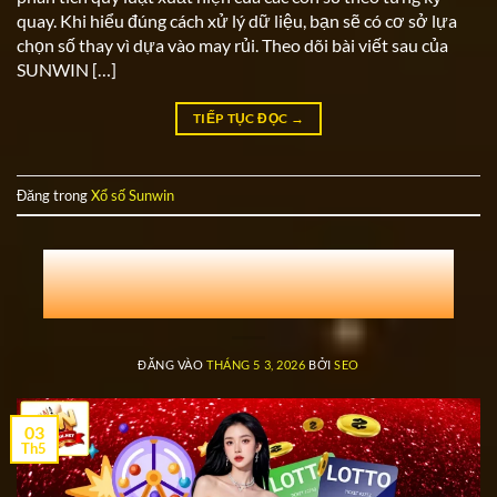
quay. Khi hiểu đúng cách xử lý dữ liệu, bạn sẽ có cơ sở lựa
chọn số thay vì dựa vào may rủi. Theo dõi bài viết sau của
SUNWIN […]
TIẾP TỤC ĐỌC
→
Đăng trong
Xổ số Sunwin
Lô Gan – Tuyệt Chiêu Bắt Lô
Thông Thái Chốt Số Cực Đỉnh
ĐĂNG VÀO
THÁNG 5 3, 2026
BỞI
SEO
03
Th5