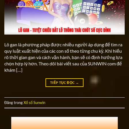
Lô gan là phương pháp được nhiều người áp dụng để tìm ra
quy luật xuất hiện của các con số theo từng chu kỳ. Khi hiểu
rõ thời gian gan và cách vận hành, bạn sẽ có định hướng lựa
chọn hợp lý hơn. Theo dõi bài viết sau của SUNWIN com để
khám […]
TIẾP TỤC ĐỌC
→
Đăng trong
Xổ số Sunwin
Xổ Số Miền Nam – Vận May Đổi