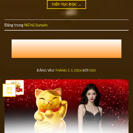
TIẾP TỤC ĐỌC
→
Đăng trong
Nổ hũ Sunwin
Mèo May Mắn – Siêu Phẩm Nổ Hũ
Cực Hot Săn Jackpot Tuyệt Đỉnh
ĐĂNG VÀO
THÁNG 5 3, 2026
BỞI
SEO
03
Th5