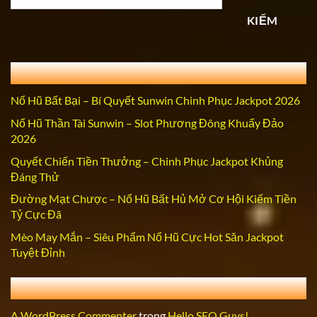
KIẾM
Recent Posts
Nổ Hũ Bất Bại – Bí Quyết Sunwin Chinh Phục Jackpot 2026
Nổ Hũ Thần Tài Sunwin – Slot Phương Đông Khuấy Đảo
2026
Quyết Chiến Tiền Thưởng – Chinh Phục Jackpot Khủng
Đáng Thử
Đường Mạt Chược – Nổ Hũ Bất Hủ Mở Cơ Hội Kiếm Tiền
Tỷ Cực Đã
Mèo May Mắn – Siêu Phẩm Nổ Hũ Cực Hot Săn Jackpot
Tuyệt Đỉnh
Recent Comments
A WordPress Commenter
trong
Hello SEO Guys!