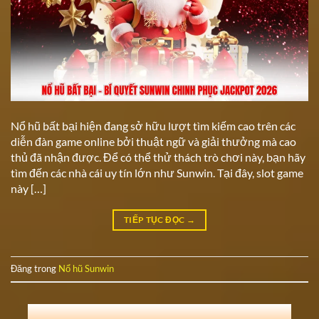
Nổ hũ bất bại hiện đang sở hữu lượt tìm kiếm cao trên các
diễn đàn game online bởi thuật ngữ và giải thưởng mà cao
thủ đã nhận được. Để có thể thử thách trò chơi này, bạn hãy
tìm đến các nhà cái uy tín lớn như Sunwin. Tại đây, slot game
này […]
TIẾP TỤC ĐỌC
→
Đăng trong
Nổ hũ Sunwin
Nổ Hũ Thần Tài Sunwin – Slot