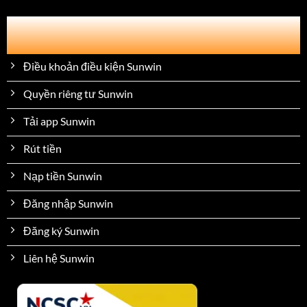
VỀ CHÚNG TÔI
Điều khoản điều kiện Sunwin
Quyền riêng tư Sunwin
Tải app Sunwin
Rút tiền
Nạp tiền Sunwin
Đăng nhập Sunwin
Đăng ký Sunwin
Liên hệ Sunwin