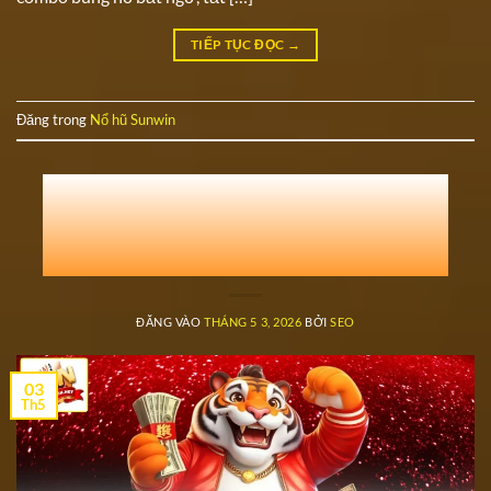
TIẾP TỤC ĐỌC
→
Đăng trong
Nổ hũ Sunwin
Quyết Chiến Tiền Thưởng –
Chinh Phục Jackpot Khủng Đáng
Thử
ĐĂNG VÀO
THÁNG 5 3, 2026
BỞI
SEO
03
Th5