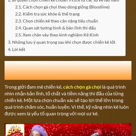
Cách chọn gà chọi theo dòng giống (Bloodline)
Kiểm tra sức khỏe & thể trạng
Chọn chiến kê theo cân nặng tiêu chuẩn
Quan sát tướng hình & bản lĩnh thi đấu
Xem chân vảy theo kinh nghiệm Kê Kinh
Những lưu ý quan trọng sau khi chọn được chiến kê tốt
Lời kết
Biết cách chọn gà chọi chuẩn mang lại
đặc quyền gì
Trong giới đam mê chiến kê,
cách chọn gà chọi
là quá trình
nhìn nhận bản lĩnh, tố chất và tiềm năng thi đấu của từng
chiến kê. Một lựa chọn chuẩn xác sẽ tạo lợi thế lớn trong
quá trình chăm sóc, huấn luyện. Vì thế, kỹ năng nhìn kê luôn
được xem là yếu tố quan trọng với mọi sư kê.