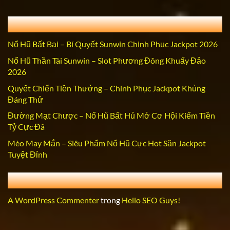
Recent Posts
Nổ Hũ Bất Bại – Bí Quyết Sunwin Chinh Phục Jackpot 2026
Nổ Hũ Thần Tài Sunwin – Slot Phương Đông Khuấy Đảo
2026
Quyết Chiến Tiền Thưởng – Chinh Phục Jackpot Khủng
Đáng Thử
Đường Mạt Chược – Nổ Hũ Bất Hủ Mở Cơ Hội Kiếm Tiền
Tỷ Cực Đã
Mèo May Mắn – Siêu Phẩm Nổ Hũ Cực Hot Săn Jackpot
Tuyệt Đỉnh
Recent Comments
A WordPress Commenter
trong
Hello SEO Guys!