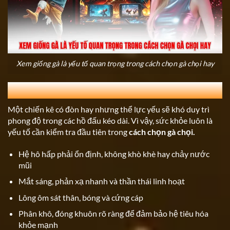
Xem giống gà là yếu tố quan trọng trong cách chọn gà chọi hay
Kiểm tra sức khỏe & thể trạng
Một chiến kê có đòn hay nhưng thể lực yếu sẽ khó duy trì
phong độ trong các hồ đấu kéo dài. Vì vậy, sức khỏe luôn là
yếu tố cần kiểm tra đầu tiên trong
cách chọn gà chọi.
Hệ hô hấp phải ổn định, không khò khè hay chảy nước
mũi
Mắt sáng, phản xạ nhanh và thần thái linh hoạt
Lông ôm sát thân, bóng và cứng cáp
Phân khô, đóng khuôn rõ ràng để đảm bảo hệ tiêu hóa
khỏe mạnh