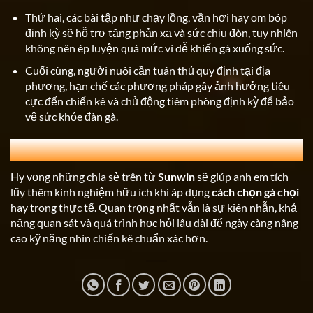
Thứ hai, các bài tập như chạy lồng, vần hơi hay om bóp
định kỳ sẽ hỗ trợ tăng phản xạ và sức chịu đòn, tuy nhiên
không nên ép luyện quá mức vì dễ khiến gà xuống sức.
Cuối cùng, người nuôi cần tuân thủ quy định tại địa
phương, hạn chế các phương pháp gây ảnh hưởng tiêu
cực đến chiến kê và chủ động tiêm phòng định kỳ để bảo
vệ sức khỏe đàn gà.
Lời kết
Hy vọng những chia sẻ trên từ
Sunwin
sẽ giúp anh em tích
lũy thêm kinh nghiệm hữu ích khi áp dụng
cách chọn gà chọi
hay trong thực tế. Quan trọng nhất vẫn là sự kiên nhẫn, khả
năng quan sát và quá trình học hỏi lâu dài để ngày càng nâng
cao kỹ năng nhìn chiến kê chuẩn xác hơn.