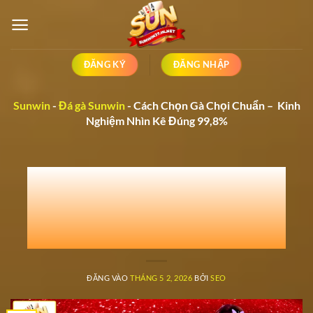
Bỏ
qua
nội
dung
ĐĂNG KÝ
ĐĂNG NHẬP
Sunwin
-
Đá gà Sunwin
-
Cách Chọn Gà Chọi Chuẩn – Kinh
Nghiệm Nhìn Kê Đúng 99,8%
Cách Chọn Gà Chọi Chuẩn
– Kinh Nghiệm Nhìn Kê
Đúng 99,8%
ĐĂNG VÀO
THÁNG 5 2, 2026
BỞI
SEO