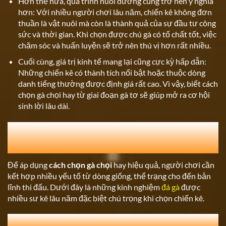
Hơn thế nữa, quá trình nuôi dưỡng cũng trở nên ý nghĩa
hơn: Với nhiều người chơi lâu năm, chiến kê không đơn
thuần là vật nuôi mà còn là thành quả của sự đầu tư công
sức và thời gian. Khi chọn được chú gà có tố chất tốt, việc
chăm sóc và huấn luyện sẽ trở nên thú vị hơn rất nhiều.
Cuối cùng, giá trị kinh tế mang lại cũng cực kỳ hấp dẫn:
Những chiến kê có thành tích nổi bật hoặc thuộc dòng
danh tiếng thường được định giá rất cao. Vì vậy, biết cách
chọn gà chọi hay từ giai đoạn gà tơ sẽ giúp mở ra cơ hội
sinh lời lâu dài.
Bí quyết chọn chiến kê chuẩn 99,8% từ
các sư kê lâu năm
Để áp dụng
cách chọn gà chọi
hay hiệu quả, người chơi cần
kết hợp nhiều yếu tố từ dòng giống, thể trạng cho đến bản
lĩnh thi đấu. Dưới đây là những kinh nghiệm
đá gà
được
nhiều sư kê lâu năm đặc biệt chú trọng khi chọn chiến kê.
Cách chọn gà chọi theo dòng giống (Bloodline)