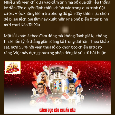
Nhiều hội viên chỉ dựa vào cảm tính mà bỏ qua dữ liệu thống
kê dẫn đến quyết định thiếu chính xác trong quá trình đặt
cược. Việc không kiểm tra phong độ gần đây khiến lựa chọn
dễ bị sai lệch. Sai lầm này xuất hiện khá phổ biến ở tân binh
mới chơi Kèo Tài Xỉu.
Một lỗi khác là theo đám đông mà không đánh giá lại thông
tin, khiến tỷ lệ thắng giảm đáng kể trong dài hạn. Theo khảo
sát, hơn 55 % hội viên thua lỗ do không có chiến lược rõ
ràng. Việc xây dựng phương pháp riêng là yếu tố bắt buộc.