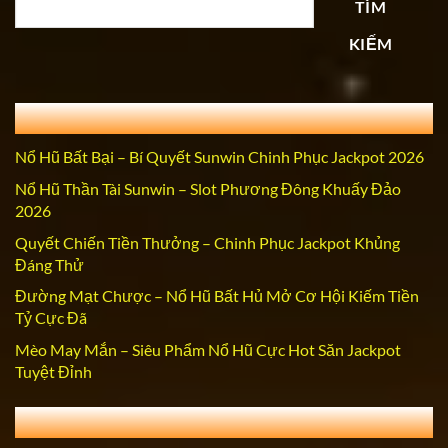
TÌM
KIẾM
Recent Posts
Nổ Hũ Bất Bại – Bí Quyết Sunwin Chinh Phục Jackpot 2026
Nổ Hũ Thần Tài Sunwin – Slot Phương Đông Khuấy Đảo
2026
Quyết Chiến Tiền Thưởng – Chinh Phục Jackpot Khủng
Đáng Thử
Đường Mạt Chược – Nổ Hũ Bất Hủ Mở Cơ Hội Kiếm Tiền
Tỷ Cực Đã
Mèo May Mắn – Siêu Phẩm Nổ Hũ Cực Hot Săn Jackpot
Tuyệt Đỉnh
Recent Comments