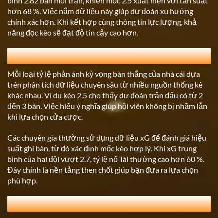
bình 2.82 bàn mỗi trận, khiến mốc 2.5 xuất hiện với tần suất
hơn 68 %. Việc nắm dữ liệu này giúp dự đoán xu hướng
chính xác hơn. Khi kết hợp cùng thông tin lực lượng, khả
năng đọc kèo sẽ đạt độ tin cậy cao hơn.
Ý nghĩa từng loại kèo cụ thể
Mỗi loại tỷ lệ phản ánh kỳ vọng bàn thắng của nhà cái dựa
trên phân tích dữ liệu chuyên sâu từ nhiều nguồn thống kê
khác nhau. Ví dụ kèo 2.5 cho thấy dự đoán trận đấu có từ 2
đến 3 bàn. Việc hiểu ý nghĩa giúp hội viên không bị nhầm lẫn
khi lựa chọn cửa cược.
Các chuyên gia thường sử dụng dữ liệu xG để đánh giá hiệu
suất ghi bàn, từ đó xác định mốc kèo hợp lý. Khi xG trung
bình của hai đội vượt 2.7, tỷ lệ nổ Tài thường cao hơn 60 %.
Đây chính là nền tảng then chốt giúp bạn đưa ra lựa chọn
phù hợp.
Lỗi cơ bản với Kèo Tài Xỉu