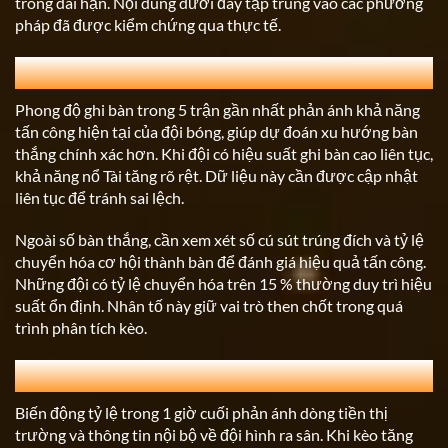
trong dài hạn. Nội dung dưới đây tập trung vào các phương
pháp đã được kiểm chứng qua thực tế.
Phân tích phong độ ghi bàn gần
Phong độ ghi bàn trong 5 trận gần nhất phản ánh khả năng
tấn công hiện tại của đội bóng, giúp dự đoán xu hướng bàn
thắng chính xác hơn. Khi đội có hiệu suất ghi bàn cao liên tục,
khả năng nổ Tài tăng rõ rệt. Dữ liệu này cần được cập nhật
liên tục để tránh sai lệch.
Ngoài số bàn thắng, cần xem xét số cú sút trúng đích và tỷ lệ
chuyển hóa cơ hội thành bàn để đánh giá hiệu quả tấn công.
Những đội có tỷ lệ chuyển hóa trên 15 % thường duy trì hiệu
suất ổn định. Nhân tố này giữ vai trò then chốt trong quá
trình phân tích kèo.
Đọc biến động tỷ lệ trước giờ
Biến động tỷ lệ trong 1 giờ cuối phản ánh dòng tiền thị
trường và thông tin nội bộ về đội hình ra sân. Khi kèo tăng