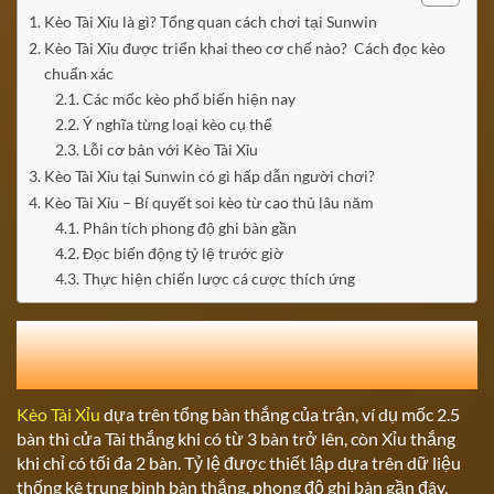
Kèo Tài Xỉu là gì? Tổng quan cách chơi tại Sunwin
Kèo Tài Xỉu được triển khai theo cơ chế nào? Cách đọc kèo
chuẩn xác
Các mốc kèo phổ biến hiện nay
Ý nghĩa từng loại kèo cụ thể
Lỗi cơ bản với Kèo Tài Xỉu
Kèo Tài Xỉu tại Sunwin có gì hấp dẫn người chơi?
Kèo Tài Xỉu – Bí quyết soi kèo từ cao thủ lâu năm
Phân tích phong độ ghi bàn gần
Đọc biến động tỷ lệ trước giờ
Thực hiện chiến lược cá cược thích ứng
Kèo Tài Xỉu là gì? Tổng quan cách chơi
tại Sunwin
Kèo Tài Xỉu
dựa trên tổng bàn thắng của trận, ví dụ mốc 2.5
bàn thì cửa Tài thắng khi có từ 3 bàn trở lên, còn Xỉu thắng
khi chỉ có tối đa 2 bàn. Tỷ lệ được thiết lập dựa trên dữ liệu
thống kê trung bình bàn thắng, phong độ ghi bàn gần đây,